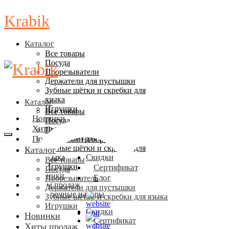
Krabik
Каталог
Все товары
Посуда
Прорезыватели
Держатели для пустышки
Зубные щётки и скребки для
языка
Каталог
Игрушки
Все товары
Новинки
Посуда
Хиты продаж
Прорезыватели
Подарочные наборы
Держатели для пустышки
Зубные щётки и скребки для
Каталог
Скидки
языка
Все товары
Игрушки
Сертификат
Посуда
Новинки
Блог
Прорезыватель
Хиты продаж
Держатели для пустышки
Подарочные наборы
Зубные щётки и скребки для языка
Игрушки
Скидки
Новинки
Сертификат
Хиты продаж