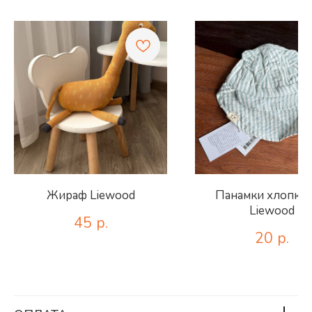
Жираф Liewood
Панамки хлопко
Liewood
45
р.
20
р.